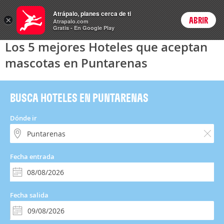
Hoteles
Atrápalo, planes cerca de ti
×
ABRIR
Login
Atrapalo.com
Gratis - En Google Play
Los 5 mejores Hoteles que aceptan
mascotas en Puntarenas
BUSCA HOTELES EN PUNTARENAS
Dónde ir
Fecha entrada
Fecha salida