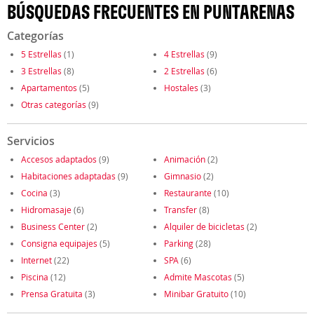
BÚSQUEDAS FRECUENTES EN PUNTARENAS
Categorías
5 Estrellas
(1)
4 Estrellas
(9)
3 Estrellas
(8)
2 Estrellas
(6)
Apartamentos
(5)
Hostales
(3)
Otras categorías
(9)
Servicios
Accesos adaptados
(9)
Animación
(2)
Habitaciones adaptadas
(9)
Gimnasio
(2)
Cocina
(3)
Restaurante
(10)
Hidromasaje
(6)
Transfer
(8)
Business Center
(2)
Alquiler de bicicletas
(2)
Consigna equipajes
(5)
Parking
(28)
Internet
(22)
SPA
(6)
Piscina
(12)
Admite Mascotas
(5)
Prensa Gratuita
(3)
Minibar Gratuito
(10)