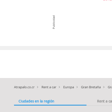
Publicidad
Atrapalo.co.cr
Rent a car
Europa
Gran Bretaña
Gr
Ciudades en la región
Rent a c