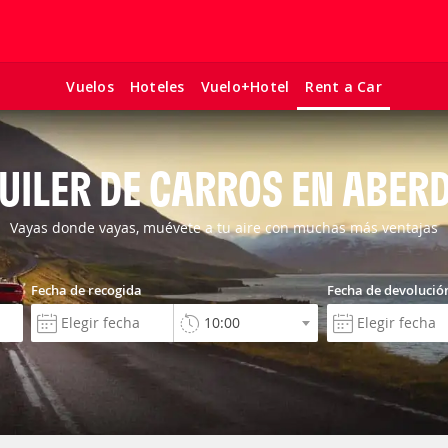
Vuelos
Hoteles
Vuelo+Hotel
Rent a Car
UILER DE CARROS EN ABER
Vayas donde vayas, muévete a tu aire con muchas más ventajas
Fecha de recogida
Fecha de devolució