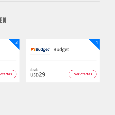
EEN
3
4
Budget
desde
29
 ofertas
Ver ofertas
USD