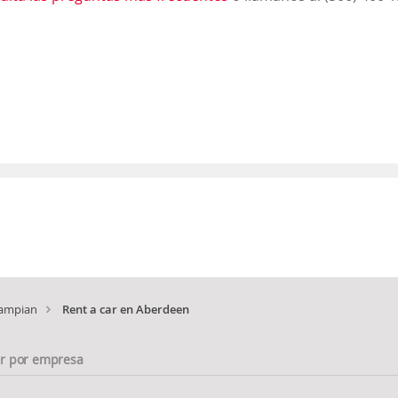
ampian
Rent a car en Aberdeen
ar por empresa