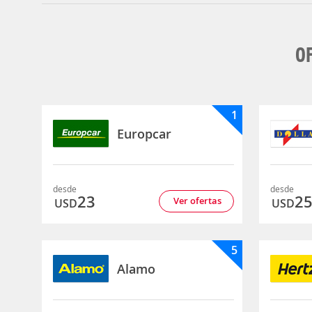
OF
1
Europcar
desde
desde
23
2
Ver ofertas
USD
USD
5
Alamo