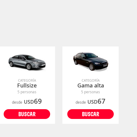
CATEGORÍA
CATEGORÍA
Fullsize
Gama alta
5 personas
5 personas
69
67
USD
USD
desde
desde
BUSCAR
BUSCAR