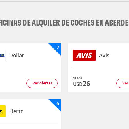
ICINAS DE ALQUILER DE COCHES EN ABERD
2
Dollar
Avis
desde
5
26
Ver ofertas
Ver
USD
6
Hertz