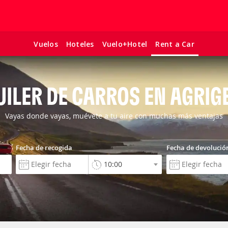
Vuelos
Hoteles
Vuelo+Hotel
Rent a Car
UILER DE CARROS EN AGRIG
Vayas donde vayas, muévete a tu aire con muchas más ventajas
Fecha de recogida
Fecha de devolució