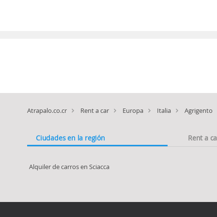
Atrapalo.co.cr
Rent a car
Europa
Italia
Agrigento
Ciudades en la región
Rent a c
Alquiler de carros en Sciacca