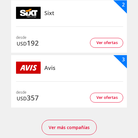
2
Sixt
desde
192
Ver ofertas
USD
3
Avis
desde
357
Ver ofertas
USD
Ver más compañías