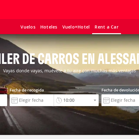
Vuelos
Hoteles
Vuelo+Hotel
Rent a Car
ILER DE CARROS EN ALESSA
Vayas donde vayas, muévete a tu aire con muchas más ventajas
Fecha de recogida
Fecha de devolució