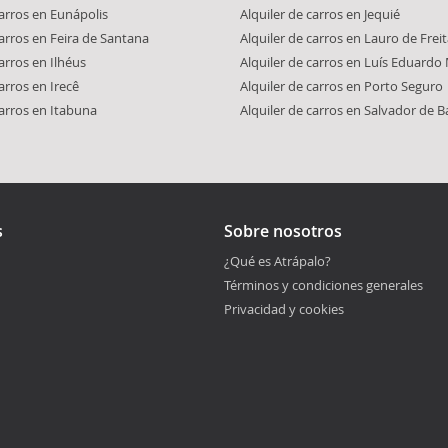
carros en Eunápolis
Alquiler de carros en Jequié
carros en Feira de Santana
Alquiler de carros en Lauro de Frei
carros en Ilhéus
Alquiler de carros en Luís Eduardo
arros en Irecê
Alquiler de carros en Porto Seguro
carros en Itabuna
Alquiler de carros en Salvador de B
s
Sobre nosotros
¿Qué es Atrápalo?
Términos y condiciones generales
Privacidad y cookies