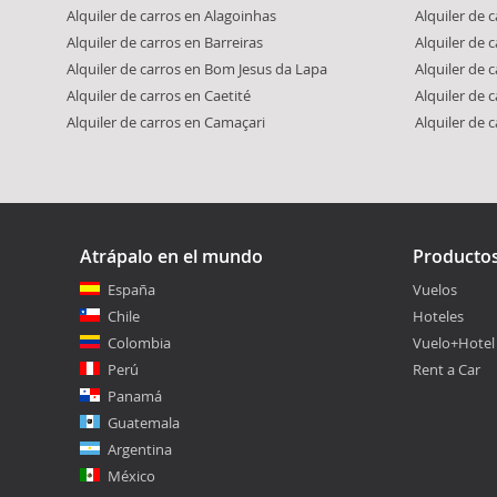
Alquiler de carros en Alagoinhas
Alquiler de 
Alquiler de carros en Barreiras
Alquiler de 
Alquiler de carros en Bom Jesus da Lapa
Alquiler de 
Alquiler de carros en Caetité
Alquiler de c
Alquiler de carros en Camaçari
Alquiler de 
Atrápalo en el mundo
Producto
España
Vuelos
Chile
Hoteles
Colombia
Vuelo+Hotel
Perú
Rent a Car
Panamá
Guatemala
Argentina
México