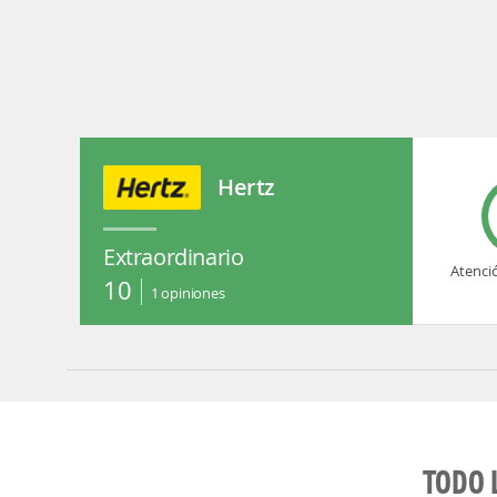
Hertz
Extraordinario
Atenci
10
1
opiniones
TODO 