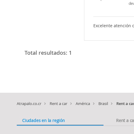
de
Excelente atención d
Total resultados:
1
Atrapalo.co.cr
Rent a car
América
Brasil
Rent a ca
Ciudades en la región
Rent a c