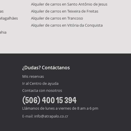
Alquiler de carros en Santo Antônio de Jesus
tas
Alquiler de carros en Teixeira de Freitas
 Magalhães
Alquiler de carros en Trancoso
Alquiler de carros en Vitória da Conquista
ahia
¿Dudas? Contáctanos
Mis reservas
Ir al Centro de ayuda
Contacta con nosotros
(506) 400 15 394
Llámanos de lunes a viernes de 8 am a 6 pm
info@atrapalo.co.cr
E-mail: