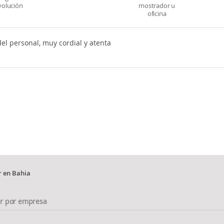
volución
mostrador u
oficina
el personal, muy cordial y atenta
r en Bahia
ar por empresa