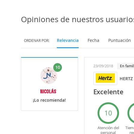
Opiniones de nuestros usuario
Relevancia
Fecha
Puntuación
ORDENAR POR:
23/09/2018
En famil
10
HERTZ
Excelente
NICOLÁS
¡Lo recomienda!
10
Atención del
Tiem
personal
re