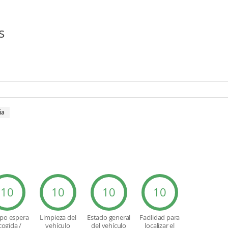
s
ia
10
10
10
10
po espera
Limpieza del
Estado general
Facilidad para
cogida /
vehículo
del vehículo
localizar el