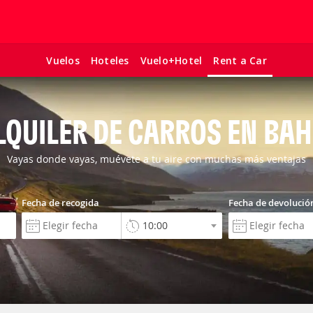
Vuelos
Hoteles
Vuelo+Hotel
Rent a Car
LQUILER DE CARROS EN BAH
Vayas donde vayas, muévete a tu aire con muchas más ventajas
Fecha de recogida
Fecha de devolució