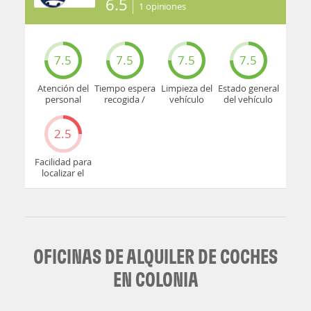
6.5
1
opiniones
7.5
7.5
7.5
7.5
Atención del
Tiempo espera
Limpieza del
Estado general
personal
recogida /
vehículo
del vehículo
devolución
2.5
Facilidad para
localizar el
mostrador u
oficina
OFICINAS DE ALQUILER DE COCHES
EN COLONIA