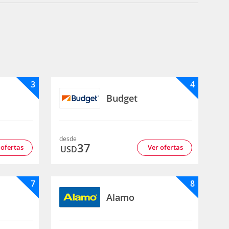
3
4
Budget
desde
37
 ofertas
Ver ofertas
USD
7
8
Alamo