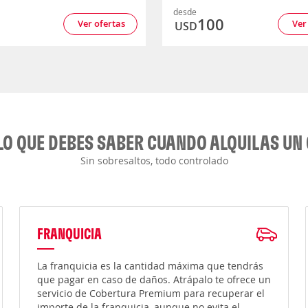
desde
2
100
Ver ofertas
Ver
USD
LO QUE DEBES SABER CUANDO ALQUILAS UN
Sin sobresaltos, todo controlado
FRANQUICIA
La franquicia es la cantidad máxima que tendrás
que pagar en caso de daños. Atrápalo te ofrece un
servicio de Cobertura Premium para recuperar el
importe de la franquicia, aunque no evita el