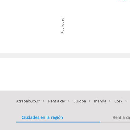
Publicidad
Atrapalo.co.cr
Rent a car
Europa
Irlanda
Cork
Ciudades en la región
Rent a c