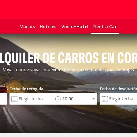
Vuelos
Hoteles
Vuelo+Hotel
Rent a Car
LQUILER DE CARROS EN CO
Vayas donde vayas, muévete a tu aire con muchas más ventajas
Fecha de recogida
Fecha de devolució