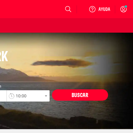
Login
RK
n
BUSCAR