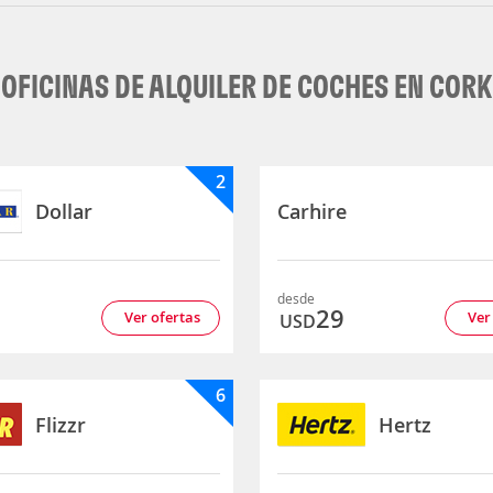
OFICINAS DE ALQUILER DE COCHES EN CORK
2
Dollar
Carhire
desde
1
29
Ver ofertas
Ver
USD
6
Flizzr
Hertz