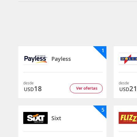
1
Payless
desde
desde
18
2
Ver ofertas
USD
USD
5
Sixt