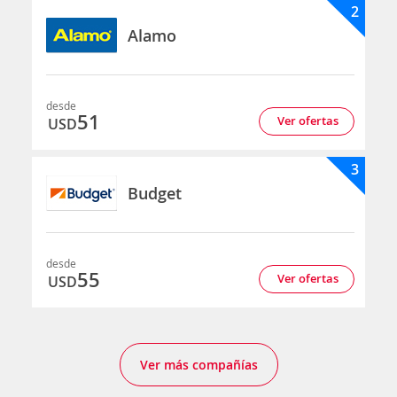
2
Alamo
desde
51
Ver ofertas
USD
3
Budget
desde
55
Ver ofertas
USD
Ver más compañías