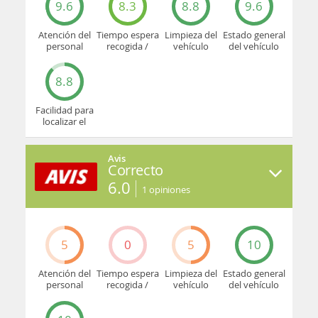
9.6
8.3
8.8
9.6
Atención del
Tiempo espera
Limpieza del
Estado general
personal
recogida /
vehículo
del vehículo
devolución
8.8
Facilidad para
localizar el
mostrador u
oficina
Avis
Correcto
6.0
1
opiniones
5
0
5
10
Atención del
Tiempo espera
Limpieza del
Estado general
personal
recogida /
vehículo
del vehículo
devolución