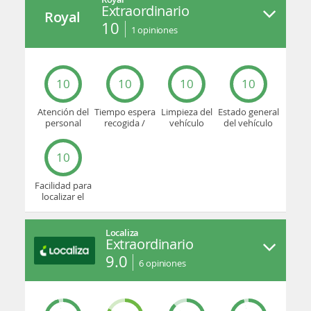
Extraordinario
Royal
10
1
opiniones
10
10
10
10
Atención del
Tiempo espera
Limpieza del
Estado general
personal
recogida /
vehículo
del vehículo
devolución
10
Facilidad para
localizar el
mostrador u
oficina
Localiza
Extraordinario
9.0
6
opiniones