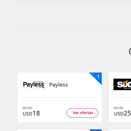
1
Payless
desde
desde
18
2
Ver ofertas
USD
USD