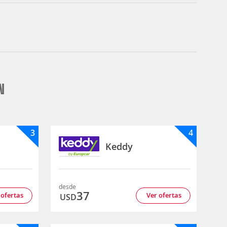
N
3
4
Keddy
desde
37
 ofertas
Ver ofertas
USD