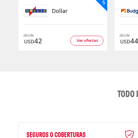
5
Dollar
desde
desde
42
4
Ver ofertas
USD
USD
TODO 
SEGUROS O COBERTURAS