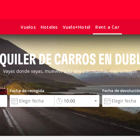
Vuelos
Hoteles
Vuelo+Hotel
Rent a Car
QUILER DE CARROS EN DUB
Vayas donde vayas, muévete a tu aire con muchas más ventajas
Fecha de recogida
Fecha de devolució