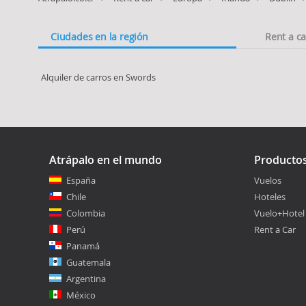
Ciudades en la región
Rent a c
Alquiler de carros en Swords
Atrápalo en el mundo
Producto
España
Vuelos
Chile
Hoteles
Colombia
Vuelo+Hotel
Perú
Rent a Car
Panamá
Guatemala
Argentina
México