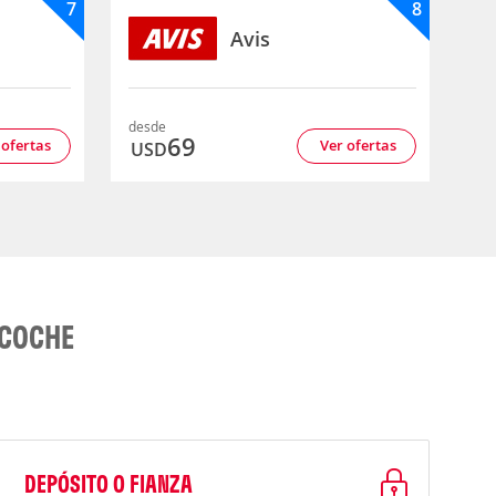
7
8
Avis
desde
69
 ofertas
Ver ofertas
USD
 COCHE
DEPÓSITO O FIANZA