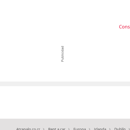
Cons
Publicidad
Atrapalo.co.cr
Rent a car
Europa
Irlanda
Dublín