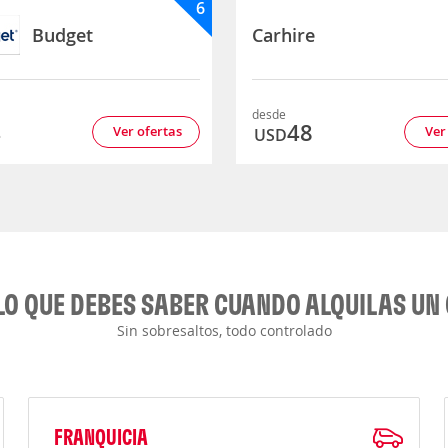
6
Budget
Carhire
desde
4
48
Ver ofertas
Ver
USD
LO QUE DEBES SABER CUANDO ALQUILAS UN
Sin sobresaltos, todo controlado
FRANQUICIA