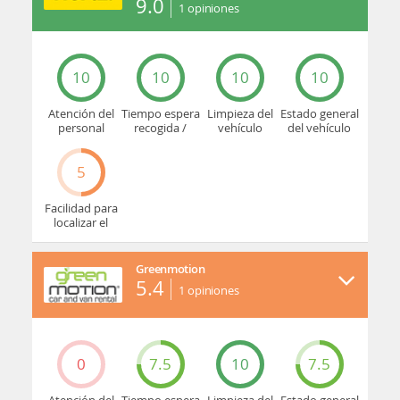
9.0
1
opiniones
10
10
10
10
Atención del
Tiempo espera
Limpieza del
Estado general
personal
recogida /
vehículo
del vehículo
devolución
5
Facilidad para
localizar el
mostrador u
oficina
Greenmotion
5.4
1
opiniones
0
7.5
10
7.5