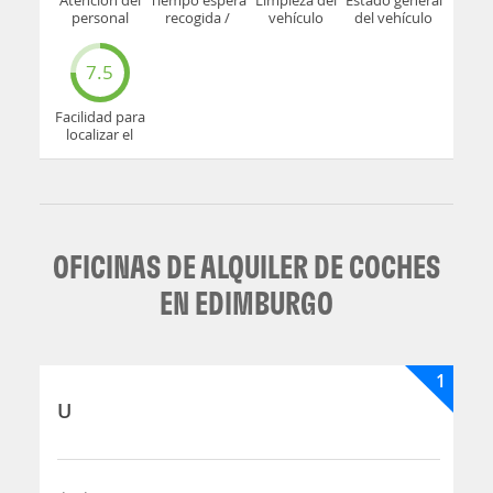
Atención del
Tiempo espera
Limpieza del
Estado general
personal
recogida /
vehículo
del vehículo
devolución
7.5
Facilidad para
localizar el
mostrador u
oficina
OFICINAS DE ALQUILER DE COCHES
EN EDIMBURGO
1
U