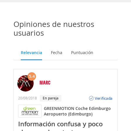
Opiniones de nuestros
usuarios
Relevancia
Fecha
Puntuación
5.4
MARC
Opinión
Verificada
20/08/2018
En pareja
GREENMOTION Coche Edimburgo
Aeropuerto (Edimburgo)
Información confusa y poco