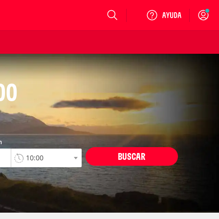
Login
OO
n
BUSCAR