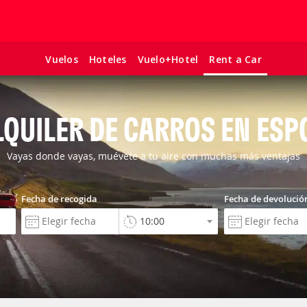
Vuelos
Hoteles
Vuelo+Hotel
Rent a Car
LQUILER DE CARROS EN ESP
Vayas donde vayas, muévete a tu aire con muchas más ventajas
Fecha de recogida
Fecha de devolució