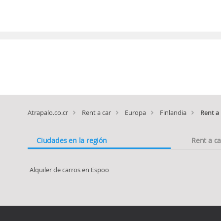
Atrapalo.co.cr
Rent a car
Europa
Finlandia
Rent a
Ciudades en la región
Rent a c
Alquiler de carros en Espoo