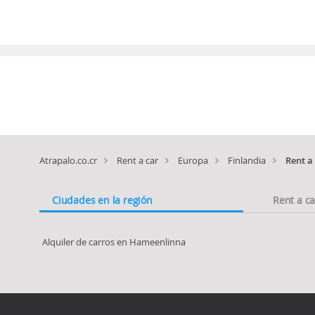
Atrapalo.co.cr
Rent a car
Europa
Finlandia
Rent a
Ciudades en la región
Rent a c
Alquiler de carros en Hameenlinna