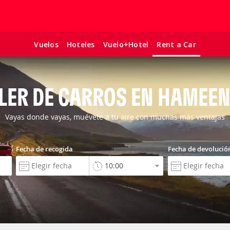
Vuelos
Hoteles
Vuelo+Hotel
Rent a Car
LER DE CARROS EN HAMEE
Vayas donde vayas, muévete a tu aire con muchas más ventajas
Fecha de recogida
Fecha de devolució