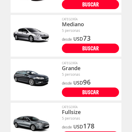
BUSCAR
CATEGORÍA
Mediano
5 personas
73
USD
desde
BUSCAR
CATEGORÍA
Grande
5 personas
96
USD
desde
BUSCAR
CATEGORÍA
Fullsize
5 personas
178
USD
desde