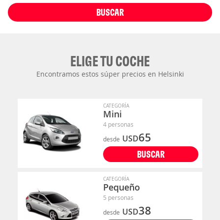
BUSCAR
ELIGE TU COCHE
Encontramos estos súper precios en Helsinki
CATEGORÍA
Mini
4 personas
65
USD
desde
BUSCAR
CATEGORÍA
Pequeño
5 personas
38
USD
desde