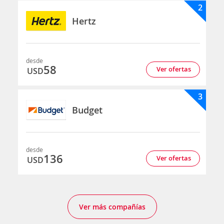
2
Hertz
desde
58
Ver ofertas
USD
3
Budget
desde
136
Ver ofertas
USD
Ver más compañías