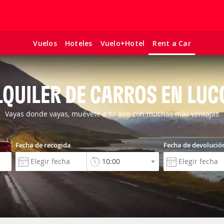
Vuelos
Hoteles
Vuelo+Hotel
Rent a Car
LQUILER DE CARROS EN LUC
Vayas donde vayas, muévete a tu aire con muchas más ventajas
Fecha de recogida
Fecha de devolució