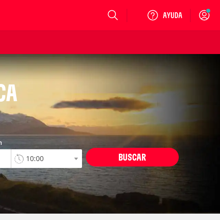
Login
CA
n
BUSCAR