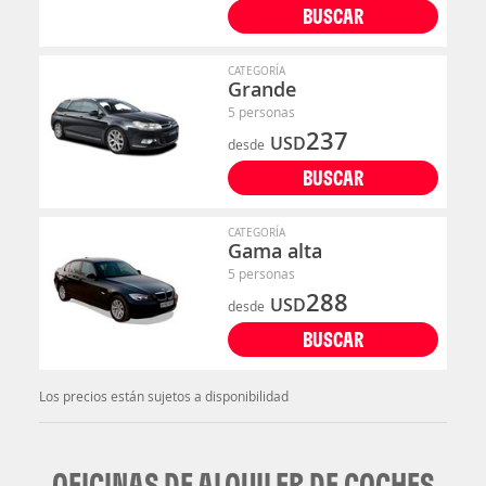
BUSCAR
CATEGORÍA
Grande
5 personas
237
USD
desde
BUSCAR
CATEGORÍA
Gama alta
5 personas
288
USD
desde
BUSCAR
Los precios están sujetos a disponibilidad
OFICINAS DE ALQUILER DE COCHES