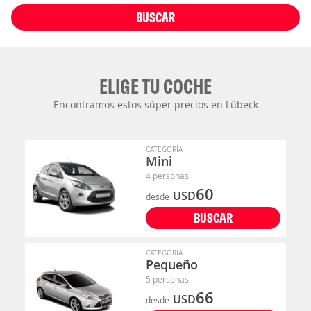
BUSCAR
ELIGE TU COCHE
Encontramos estos súper precios en Lübeck
CATEGORÍA
Mini
4 personas
60
USD
desde
BUSCAR
CATEGORÍA
Pequeño
5 personas
66
USD
desde