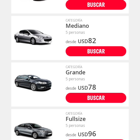
BUSCAR
CATEGORÍA
Mediano
5 personas
82
USD
desde
BUSCAR
CATEGORÍA
Grande
5 personas
78
USD
desde
BUSCAR
CATEGORÍA
Fullsize
5 personas
96
USD
desde