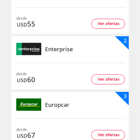
desde
55
Ver ofertas
USD
2
Enterprise
desde
60
Ver ofertas
USD
3
Europcar
desde
67
Ver ofertas
USD