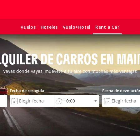
Vuelos
Hoteles
Vuelo+Hotel
Rent a Car
LQUILER DE CARROS EN MAI
Vayas donde vayas, muévete a tu aire con muchas más ventajas
Fecha de recogida
Fecha de devolució