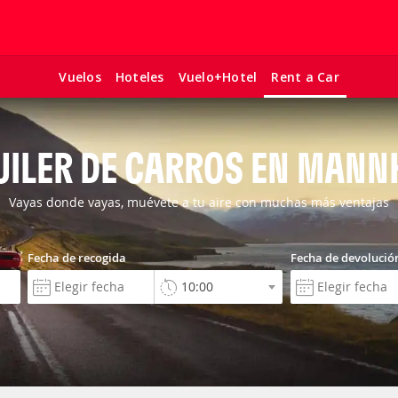
Vuelos
Hoteles
Vuelo+Hotel
Rent a Car
UILER DE CARROS EN MANN
Vayas donde vayas, muévete a tu aire con muchas más ventajas
Fecha de recogida
Fecha de devolució