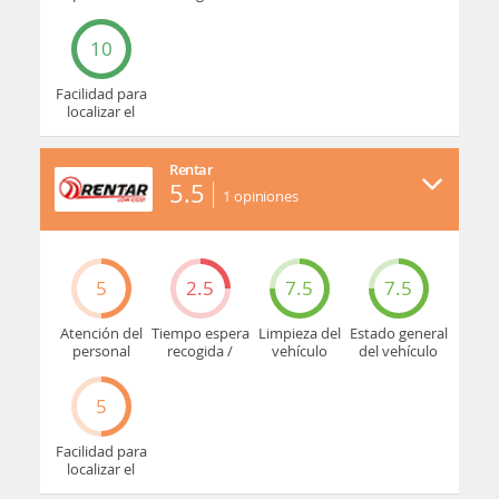
devolución
10
Facilidad para
localizar el
mostrador u
oficina
Rentar
5.5
1
opiniones
5
2.5
7.5
7.5
Atención del
Tiempo espera
Limpieza del
Estado general
personal
recogida /
vehículo
del vehículo
devolución
5
Facilidad para
localizar el
mostrador u