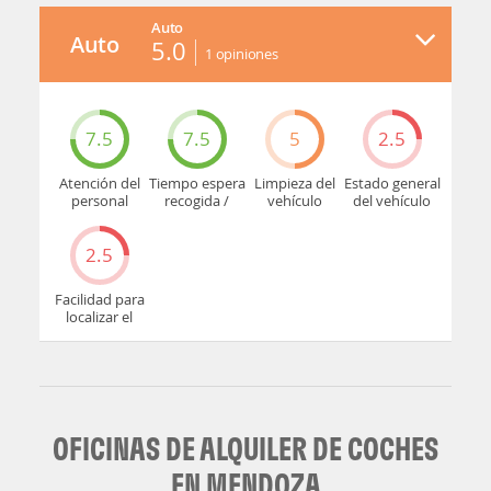
oficina
Auto
Auto
5.0
1
opiniones
7.5
7.5
5
2.5
Atención del
Tiempo espera
Limpieza del
Estado general
personal
recogida /
vehículo
del vehículo
devolución
2.5
Facilidad para
localizar el
mostrador u
oficina
OFICINAS DE ALQUILER DE COCHES
EN MENDOZA