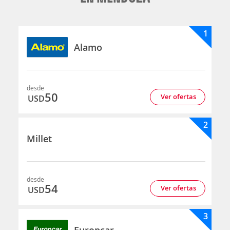
1
Alamo
desde
50
Ver ofertas
USD
2
Millet
desde
54
Ver ofertas
USD
3
Europcar