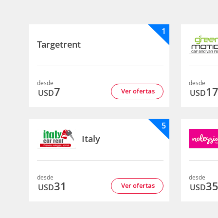
1
Targetrent
desde
desde
7
1
Ver ofertas
USD
USD
5
Italy
desde
desde
31
3
Ver ofertas
USD
USD