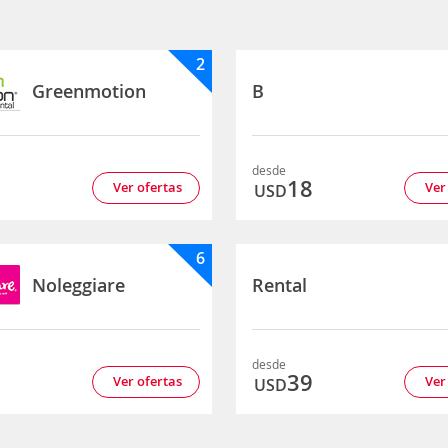
2
Greenmotion
B
desde
7
18
Ver ofertas
Ver
USD
6
Noleggiare
Rental
desde
5
39
Ver ofertas
Ver
USD