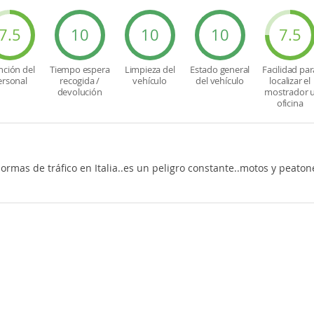
7.5
10
10
10
7.5
nción del
Tiempo espera
Limpieza del
Estado general
Facilidad par
ersonal
recogida /
vehículo
del vehículo
localizar el
devolución
mostrador 
oficina
.
ormas de tráfico en Italia..es un peligro constante..motos y peato