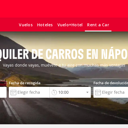
Vuelos
Hoteles
Vuelo+Hotel
Rent a Car
QUILER DE CARROS EN NÁPO
Vayas donde vayas, muévete a tu aire con muchas más ventajas
Fecha de recogida
Fecha de devolució