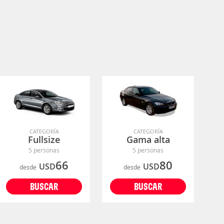
CATEGORÍA
CATEGORÍA
Fullsize
Gama alta
5 personas
5 personas
66
80
USD
USD
desde
desde
BUSCAR
BUSCAR