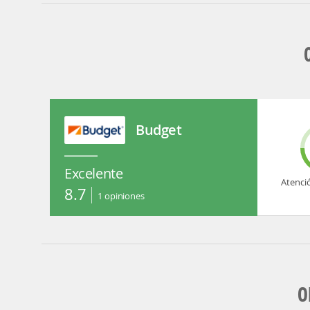
Budget
Excelente
Atenci
8.7
1
opiniones
O