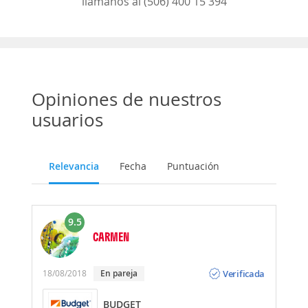
llámanos al (506) 400 15 394
Opiniones de nuestros
usuarios
Relevancia
Fecha
Puntuación
9.5
CARMEN
Opinión
Verificada
18/08/2018
En pareja
BUDGET