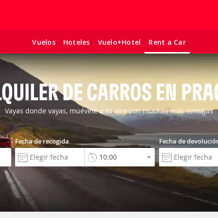
Vuelos
Hoteles
Vuelo+Hotel
Rent a Car
LQUILER DE CARROS EN PRA
Vayas donde vayas, muévete a tu aire con muchas más ventajas
Fecha de recogida
Fecha de devolució