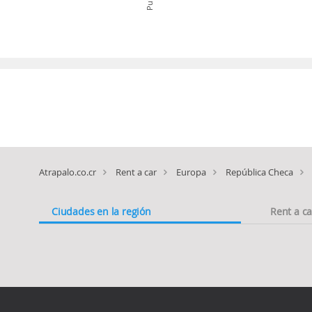
Atrapalo.co.cr
Rent a car
Europa
República Checa
Ciudades en la región
Rent a c