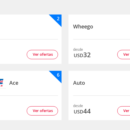
2
Wheego
desde
7
32
Ver ofertas
Ver
USD
6
Ace
Auto
desde
8
44
Ver ofertas
Ver
USD