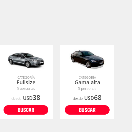
CATEGORÍA
CATEGORÍA
Fullsize
Gama alta
5 personas
5 personas
38
68
USD
USD
desde
desde
BUSCAR
BUSCAR