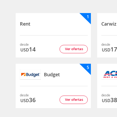
1
Rent
Carwiz
desde
desde
14
1
Ver ofertas
USD
USD
5
Budget
desde
desde
36
3
Ver ofertas
USD
USD