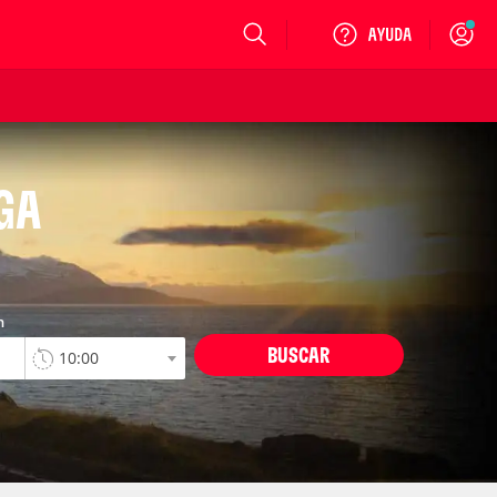
Login
GA
n
BUSCAR