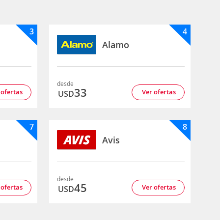
3
4
Alamo
desde
33
 ofertas
Ver ofertas
USD
7
8
Avis
desde
45
 ofertas
Ver ofertas
USD