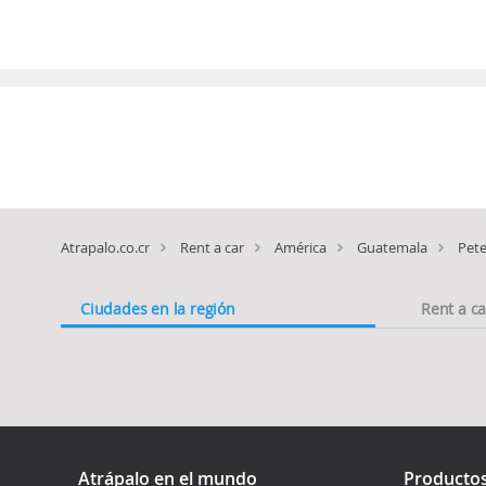
Atrapalo.co.cr
Rent a car
América
Guatemala
Pet
Ciudades en la región
Rent a c
Atrápalo en el mundo
Producto