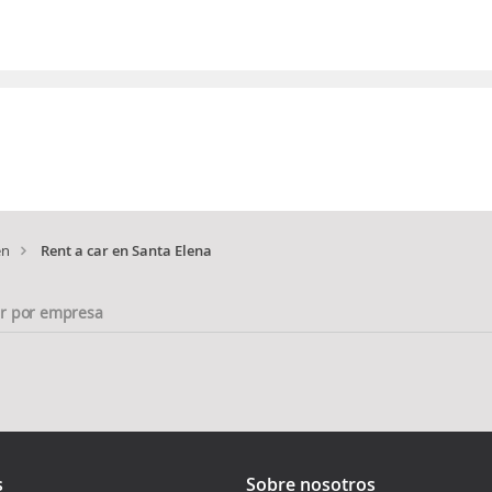
en
Rent a car en Santa Elena
ar por empresa
s
Sobre nosotros