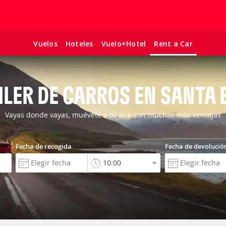
Vuelos
Hoteles
Vuelo+Hotel
Rent a Car
ILER DE CARROS EN SANTA 
Vayas donde vayas, muévete a tu aire con muchas más ventajas
Fecha de recogida
Fecha de devolució