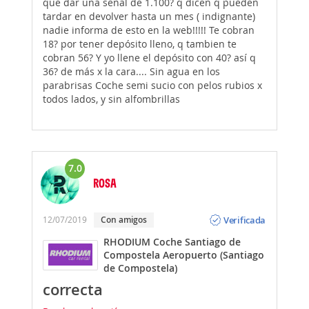
que dar una señal de 1.100? q dicen q pueden
tardar en devolver hasta un mes ( indignante)
nadie informa de esto en la web!!!!! Te cobran
18? por tener depósito lleno, q tambien te
cobran 56? Y yo llene el depósito con 40? así q
36? de más x la cara.... Sin agua en los
parabrisas Coche semi sucio con pelos rubios x
todos lados, y sin alfombrillas
7.0
ROSA
Opinión
Verificada
12/07/2019
Con amigos
RHODIUM Coche Santiago de
Compostela Aeropuerto (Santiago
de Compostela)
correcta