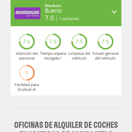
Rhodium
Bueno
7.0
1
opiniones
7.5
7.5
7.5
7.5
Atención del
Tiempo espera
Limpieza del
Estado general
personal
recogida /
vehículo
del vehículo
devolución
5
Facilidad para
localizar el
mostrador u
oficina
OFICINAS DE ALQUILER DE COCHES