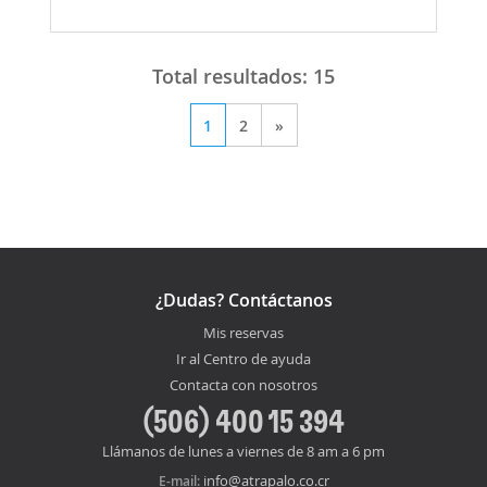
Total resultados:
15
1
2
»
¿Dudas? Contáctanos
Mis reservas
Ir al Centro de ayuda
Contacta con nosotros
(506) 400 15 394
Llámanos de lunes a viernes de 8 am a 6 pm
info@atrapalo.co.cr
E-mail: