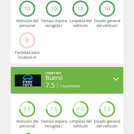
10
10
10
10
Atención del
Tiempo espera
Limpieza del
Estado general
personal
recogida /
vehículo
del vehículo
devolución
0
Facilidad para
localizar el
mostrador u
oficina
Interrent
Bueno
7.5
1
opiniones
7.5
7.5
7.5
7.5
Atención del
Tiempo espera
Limpieza del
Estado general
personal
recogida /
vehículo
del vehículo
devolución