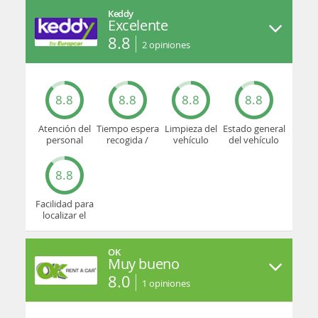
Keddy
Excelente
8.8
2
opiniones
8.8
8.8
8.8
8.8
Atención del
Tiempo espera
Limpieza del
Estado general
personal
recogida /
vehículo
del vehículo
devolución
8.8
Facilidad para
localizar el
mostrador u
oficina
OK
Muy bueno
8.0
1
opiniones