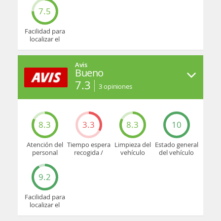
7.5
Facilidad para
localizar el
mostrador u
oficina
Avis
Bueno
7.3
3
opiniones
8.3
3.3
8.3
10
Atención del
Tiempo espera
Limpieza del
Estado general
personal
recogida /
vehículo
del vehículo
devolución
9.2
Facilidad para
localizar el
mostrador u
oficina