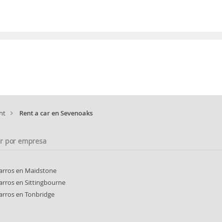
nt
Rent a car en Sevenoaks
ar por empresa
carros en Maidstone
carros en Sittingbourne
carros en Tonbridge