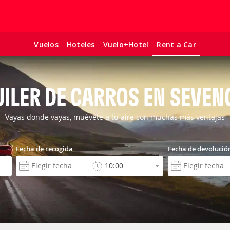
Vuelos
Hoteles
Vuelo+Hotel
Rent a Car
ILER DE CARROS EN SEVE
Vayas donde vayas, muévete a tu aire con muchas más ventajas
Fecha de recogida
Fecha de devolució