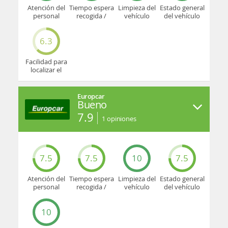
Atención del
Tiempo espera
Limpieza del
Estado general
personal
recogida /
vehículo
del vehículo
devolución
6.3
Facilidad para
localizar el
mostrador u
oficina
Europcar
Bueno
7.9
1
opiniones
7.5
7.5
10
7.5
Atención del
Tiempo espera
Limpieza del
Estado general
personal
recogida /
vehículo
del vehículo
devolución
10