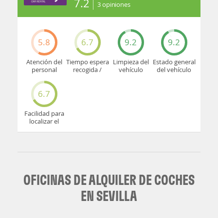
7.2
3
opiniones
5.8
6.7
9.2
9.2
Atención del
Tiempo espera
Limpieza del
Estado general
personal
recogida /
vehículo
del vehículo
devolución
6.7
Facilidad para
localizar el
mostrador u
oficina
OFICINAS DE ALQUILER DE COCHES
EN SEVILLA