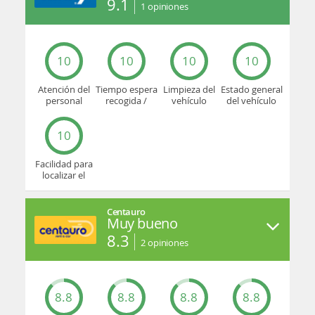
9.1
1
opiniones
10
10
10
10
Atención del
Tiempo espera
Limpieza del
Estado general
personal
recogida /
vehículo
del vehículo
devolución
10
Facilidad para
localizar el
mostrador u
oficina
Centauro
Muy bueno
8.3
2
opiniones
8.8
8.8
8.8
8.8