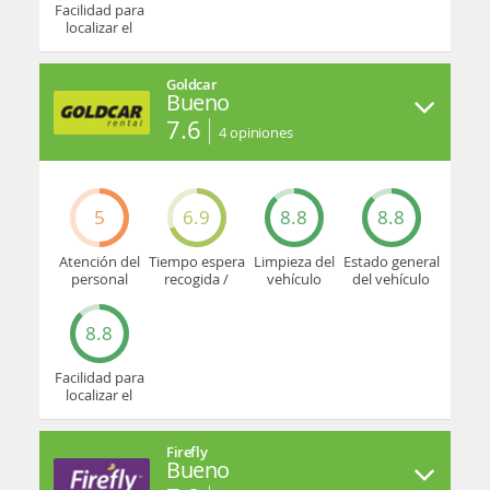
Facilidad para
localizar el
mostrador u
oficina
Goldcar
Bueno
7.6
4
opiniones
5
6.9
8.8
8.8
Atención del
Tiempo espera
Limpieza del
Estado general
personal
recogida /
vehículo
del vehículo
devolución
8.8
Facilidad para
localizar el
mostrador u
oficina
Firefly
Bueno