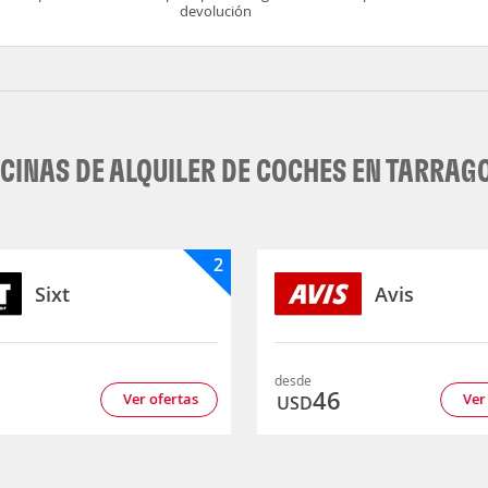
devolución
ICINAS DE ALQUILER DE COCHES EN TARRAG
2
Sixt
Avis
desde
5
46
Ver ofertas
Ver
USD