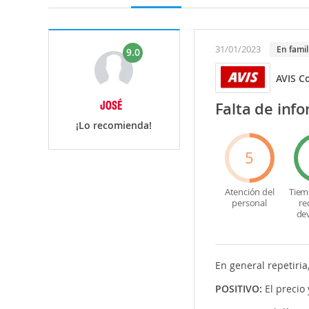
31/01/2023
En famil
9.0
AVIS C
JOSÉ
Falta de inf
¡Lo recomienda!
5
Atención del
Tiem
personal
re
de
En general repetiria
POSITIVO:
El precio