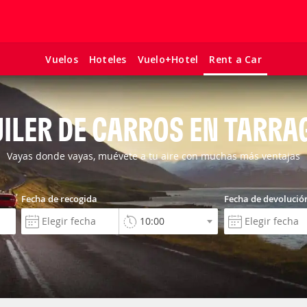
Vuelos
Hoteles
Vuelo+Hotel
Rent a Car
ILER DE CARROS EN TARR
Vayas donde vayas, muévete a tu aire con muchas más ventajas
Fecha de recogida
Fecha de devolució