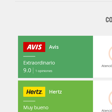
C
Avis
Extraordinario
Atenci
9.0
1
opiniones
Hertz
Muy bueno
Atenci