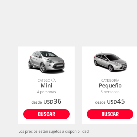
CATEGORÍA
CATEGORÍA
Mini
Pequeño
4 personas
5 personas
36
45
USD
USD
desde
desde
BUSCAR
BUSCAR
Los precios están sujetos a disponibilidad