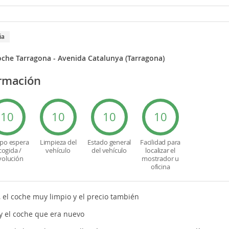
ia
oche Tarragona - Avenida Catalunya (Tarragona)
ormación
10
10
10
10
po espera
Limpieza del
Estado general
Facilidad para
cogida /
vehículo
del vehículo
localizar el
volución
mostrador u
oficina
, el coche muy limpio y el precio también
 y el coche que era nuevo