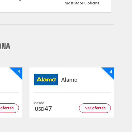
mostrador u oficina
ONA
3
4
Alamo
desde
47
 ofertas
Ver ofertas
USD