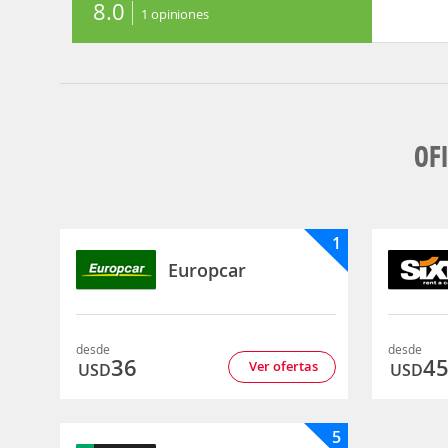
8.0
1
opiniones
OF
1
Europcar
desde
desde
36
4
Ver ofertas
USD
USD
5