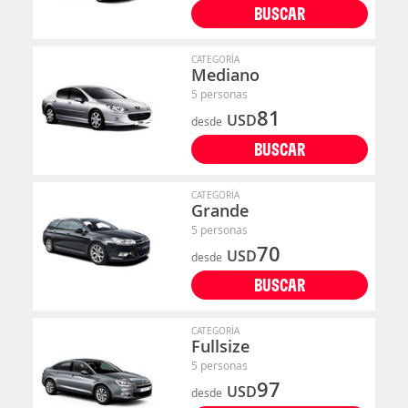
BUSCAR
CATEGORÍA
Mediano
5 personas
81
USD
desde
BUSCAR
CATEGORÍA
Grande
5 personas
70
USD
desde
BUSCAR
CATEGORÍA
Fullsize
5 personas
97
USD
desde