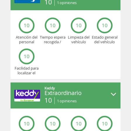
10
1
opiniones
10
10
10
10
Atención del
Tiempo espera
Limpieza del
Estado general
personal
recogida /
vehículo
del vehículo
devolución
10
Facilidad para
localizar el
mostrador u
oficina
Keddy
Extraordinario
10
1
opiniones
10
10
10
10