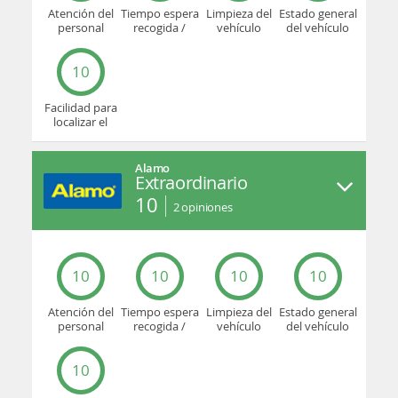
Atención del
Tiempo espera
Limpieza del
Estado general
personal
recogida /
vehículo
del vehículo
devolución
10
Facilidad para
localizar el
mostrador u
oficina
Alamo
Extraordinario
10
2
opiniones
10
10
10
10
Atención del
Tiempo espera
Limpieza del
Estado general
personal
recogida /
vehículo
del vehículo
devolución
10