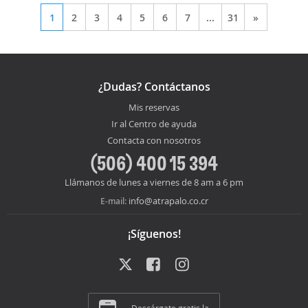
1
2
3
4
5
6
7
...
31
»
¿Dudas? Contáctanos
Mis reservas
Ir al Centro de ayuda
Contacta con nosotros
(506) 400 15 394
Llámanos de lunes a viernes de 8 am a 6 pm
info@atrapalo.co.cr
E-mail:
¡Síguenos!