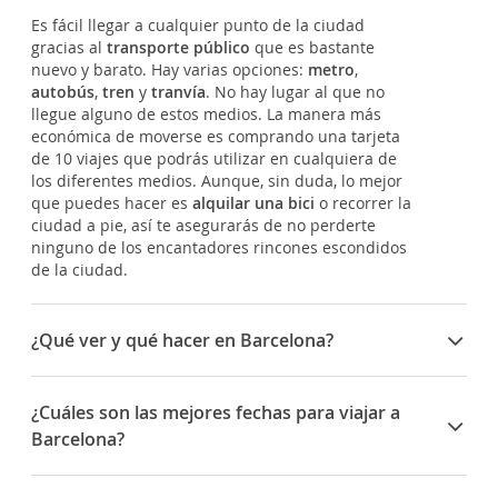
Es fácil llegar a cualquier punto de la ciudad
gracias al
transporte público
que es bastante
nuevo y barato. Hay varias opciones:
metro
,
autobús
,
tren
y
tranvía
. No hay lugar al que no
llegue alguno de estos medios. La manera más
económica de moverse es comprando una tarjeta
de 10 viajes que podrás utilizar en cualquiera de
los diferentes medios. Aunque, sin duda, lo mejor
que puedes hacer es
alquilar una bici
o recorrer la
ciudad a pie, así te asegurarás de no perderte
ninguno de los encantadores rincones escondidos
de la ciudad.
¿Qué ver y qué hacer en Barcelona?
En Barcelona hay tanto que hacer que tienes dos
opciones: quedarte a vivir o volver a visitarla una y
¿Cuáles son las mejores fechas para viajar a
otra vez. Hay varios paseos de "recorrido obligado".
Barcelona?
Uno es
Passeig de Gràcia
donde podrás contemplar
los edificios más emblemáticos de la arquitectura
Las fiestas más destacadas de la ciudad de
de
Antoni Gaudí
, como la
Pedrera
o la
Casa Batlló
.