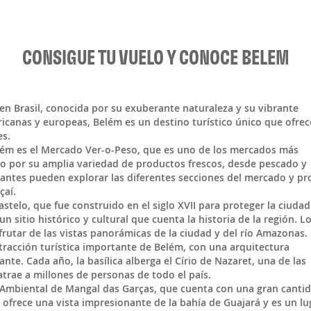
CONSIGUE TU VUELO Y CONOCE BELEM
en
Brasil
, conocida por su exuberante naturaleza y su vibrante
fricanas y europeas, Belém es un destino turístico único que ofrec
es.
Belém es el Mercado Ver-o-Peso, que es uno de los mercados más
o por su amplia variedad de productos frescos, desde pescado y
itantes pueden explorar las diferentes secciones del mercado y pr
çaí.
stelo, que fue construido en el siglo XVII para proteger la ciudad
un sitio histórico y cultural que cuenta la historia de la región. L
sfrutar de las vistas panorámicas de la ciudad y del río Amazonas.
tracción turística importante de Belém, con una arquitectura
te. Cada año, la basílica alberga el Círio de Nazaret, una de las
atrae a millones de personas de todo el país.
 Ambiental de Mangal das Garças, que cuenta con una gran canti
e ofrece una vista impresionante de la bahía de Guajará y es un lu