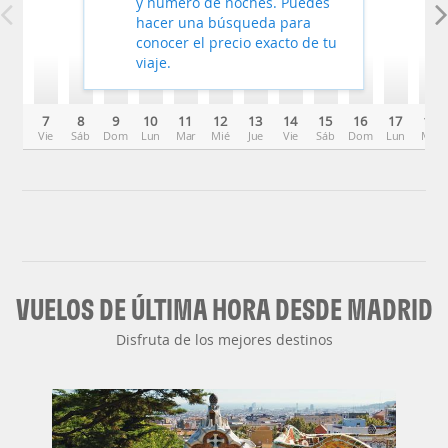
y número de noches. Puedes
hacer una búsqueda para
conocer el precio exacto de tu
viaje.
7
8
9
10
11
12
13
14
15
16
17
18
Vie
Sáb
Dom
Lun
Mar
Mié
Jue
Vie
Sáb
Dom
Lun
Mar
VUELOS DE ÚLTIMA HORA DESDE MADRID
Disfruta de los mejores destinos