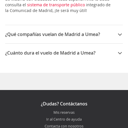
consulta el
sistema de transporte público
integrado de
la Comunicad de Madrid, ¡te será muy útil!
¿Qué compañías vuelan de Madrid a Umea?
Las compañías que vuelan de Madrid a Umea son:
Norwegian Air
¿Cuánto dura el vuelo de Madrid a Umea?
La duración media para viajar entre Madrid y Umea es
11:20
¿Dudas? Contáctanos
Mis reservas
Ir al Centro de ayuda
Contacta con nosotros