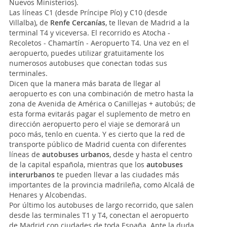
Nuevos Ministerios).
Las líneas C1 (desde Príncipe Pío) y C10 (desde
Villalba), de
Renfe Cercanías
, te llevan de Madrid a la
terminal T4 y viceversa. El recorrido es Atocha -
Recoletos - Chamartín - Aeropuerto T4. Una vez en el
aeropuerto, puedes utilizar gratuitamente los
numerosos autobuses que conectan todas sus
terminales.
Dicen que la manera más barata de llegar al
aeropuerto es con una combinación de metro hasta la
zona de Avenida de América o Canillejas + autobús; de
esta forma evitarás pagar el suplemento de metro en
dirección aeropuerto pero el viaje se demorará un
poco más, tenlo en cuenta. Y es cierto que la red de
transporte público de Madrid cuenta con diferentes
líneas de
autobuses urbanos
, desde y hasta el centro
de la capital española, mientras que los
autobuses
interurbanos
te pueden llevar a las ciudades más
importantes de la provincia madrileña, como Alcalá de
Henares y Alcobendas.
Por último los autobuses de largo recorrido, que salen
desde las terminales T1 y T4, conectan el aeropuerto
de Madrid con ciudades de toda España. Ante la duda