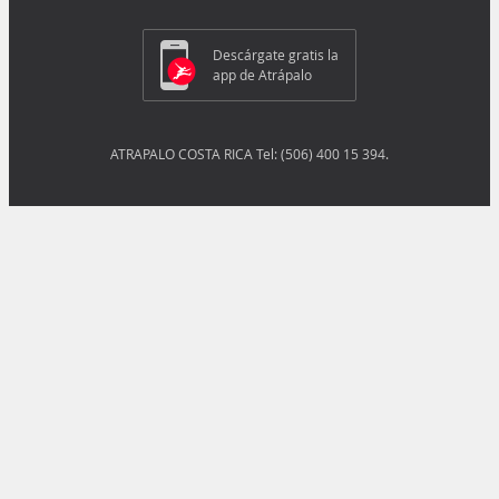
Descárgate gratis la
app de Atrápalo
ATRAPALO COSTA RICA Tel: (506) 400 15 394.