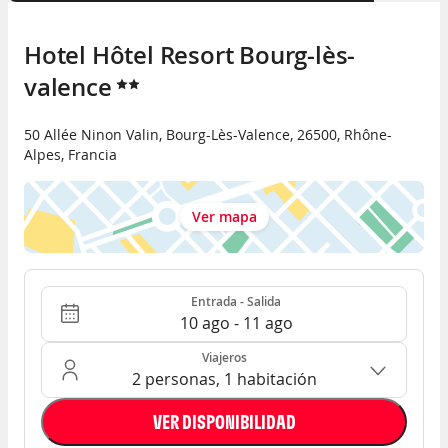
Hotel Hôtel Resort Bourg-lès-
valence
50 Allée Ninon Valin
,
Bourg-Lès-Valence
,
26500
,
Rhône-
Alpes
,
Francia
Ver mapa
Entrada - Salida
Ocupación: 2 personas, 1 habitación
Entrada - Salida
10 ago - 11 ago
Viajeros
2 personas, 1 habitación
VER DISPONIBILIDAD