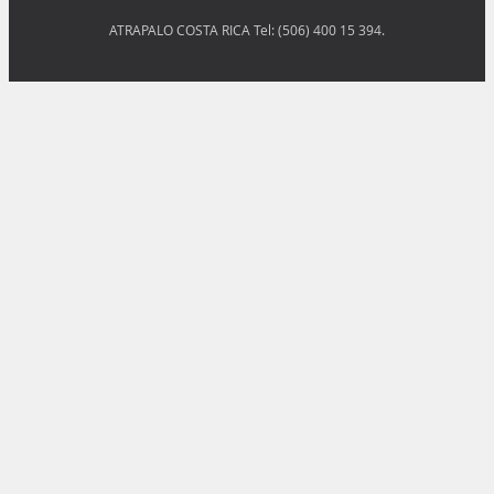
ATRAPALO COSTA RICA Tel: (506) 400 15 394.