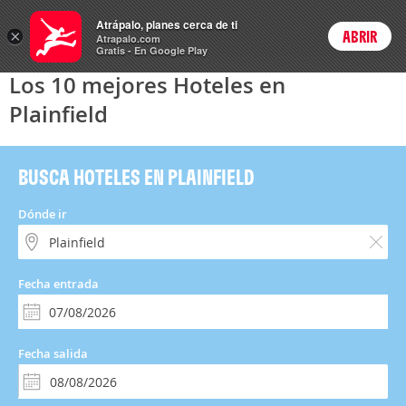
Hoteles
Atrápalo, planes cerca de ti
×
ABRIR
Login
Atrapalo.com
Gratis - En Google Play
Los 10 mejores Hoteles en
Plainfield
BUSCA HOTELES EN PLAINFIELD
Dónde ir
Fecha entrada
Fecha salida