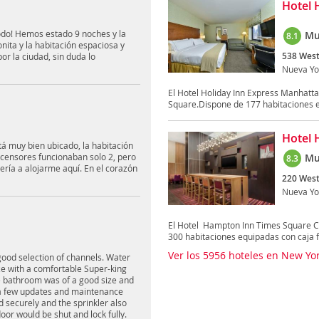
Hotel 
do! Hemos estado 9 noches y la
Mu
8.1
ita y la habitación espaciosa y
538 West
r la ciudad, sin duda lo
Nueva Yo
El Hotel Holiday Inn Express Manhatt
Square.Dispone de 177 habitaciones eq
Hotel 
stá muy bien ubicado, la habitación
scensores funcionaban solo 2, pero
Mu
8.3
ería a alojarme aquí. En el corazón
220 West
Nueva Yo
El Hotel Hampton Inn Times Square Ce
300 habitaciones equipadas con caja fu
Ver los 5956 hoteles en New Yo
good selection of channels. Water
e with a comfortable Super-king
e bathroom was of a good size and
e a few updates and maintenance
d securely and the sprinkler also
or would be shut and lock fully.