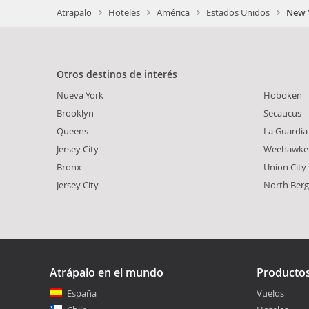
Atrapalo
Hoteles
América
Estados Unidos
New Y
Otros destinos de interés
Nueva York
Hoboken
Brooklyn
Secaucus
Queens
La Guardia
Jersey City
Weehawke
Bronx
Union City
Jersey City
North Berg
Atrápalo en el mundo
Producto
España
Vuelos