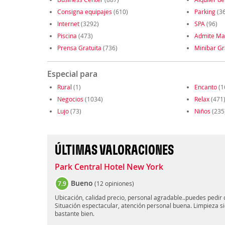
Consigna equipajes
(610)
Parking
(3
Internet
(3292)
SPA
(96)
Piscina
(473)
Admite Ma
Prensa Gratuita
(736)
Minibar Gr
Especial para
Rural
(1)
Encanto
(1
Negocios
(1034)
Relax
(471
Lujo
(73)
Niños
(235
ÚLTIMAS VALORACIONES
Park Central Hotel New York
Bueno
7.9
(
12 opiniones
)
Ubicación, calidad precio, personal agradable..puedes pedir c
Situación espectacular, atención personal buena. Limpieza 
bastante bien.