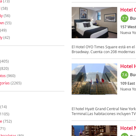
ua
(73)
d
(58)
Hotel 
Ny
(56)
Bu
7.7
wn
(55)
157 West
(49)
Nueva Yo
Ny
(42)
El Hotel OYO Times Square está en el
Broadway. Cuenta con 208 modernas h
(405)
Hotel 
(820)
Bu
7.6
tos
(960)
gorías
(2265)
109 East
Nueva Yo
(14)
El hotel Hyatt Grand Central New York
Terminal.Las habitaciones incluyen TV 
1105)
te
(752)
Hotel 
71)
 bicicletas
(89)