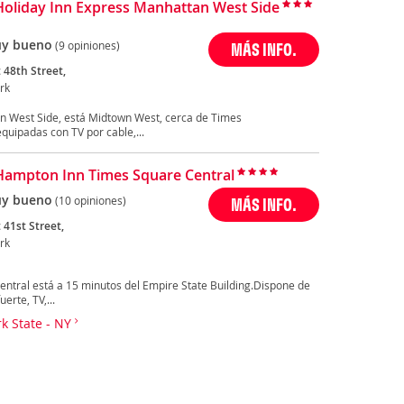
Holiday Inn Express Manhattan West Side
y bueno
(9 opiniones)
MÁS INFO.
 48th Street,
rk
an West Side, está Midtown West, cerca de Times
uipadas con TV por cable,...
Hampton Inn Times Square Central
y bueno
(10 opiniones)
MÁS INFO.
 41st Street,
rk
ntral está a 15 minutos del Empire State Building.Dispone de
erte, TV,...
rk State - NY