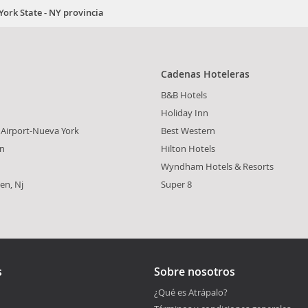
ork State - NY provincia
Cadenas Hoteleras
B&B Hotels
Holiday Inn
 Airport-Nueva York
Best Western
n
Hilton Hotels
Wyndham Hotels & Resorts
en, Nj
Super 8
s
Sobre nosotros
¿Qué es Atrápalo?