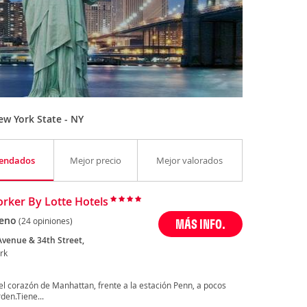
w York State - NY
endados
Mejor precio
Mejor valorados
rker By Lotte Hotels
eno
(24 opiniones)
MÁS INFO.
Avenue & 34th Street,
rk
 el corazón de Manhattan, frente a la estación Penn, a pocos
den.Tiene...