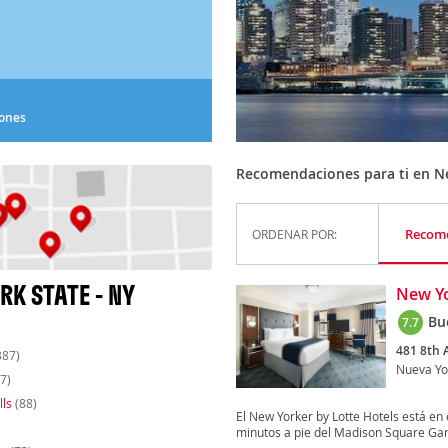
iones
Recomendaciones para ti en Ne
Recom
ORDENAR POR:
K STATE - NY
New Yo
Bu
7.7
481 8th 
387)
Nueva Yo
7)
lls
(88)
El New Yorker by Lotte Hotels está en
minutos a pie del Madison Square Gar