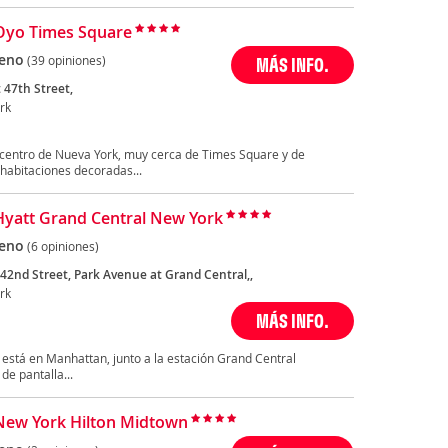
Oyo Times Square
eno
(39 opiniones)
MÁS INFO.
 47th Street,
rk
 centro de Nueva York, muy cerca de Times Square y de
abitaciones decoradas...
Hyatt Grand Central New York
eno
(6 opiniones)
 42nd Street, Park Avenue at Grand Central,,
rk
MÁS INFO.
 está en Manhattan, junto a la estación Grand Central
de pantalla...
New York Hilton Midtown