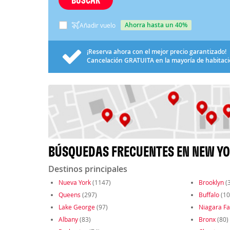
ahorra hasta un 40%
Añadir vuelo
¡Reserva ahora con el mejor precio garantizado!
Cancelación
GRATUITA
en la mayoría de habitac
BÚSQUEDAS FRECUENTES EN NEW YOR
Destinos principales
Nueva York
(1147)
Brooklyn
(
Queens
(297)
Buffalo
(10
Lake George
(97)
Niagara Fa
Albany
(83)
Bronx
(80)