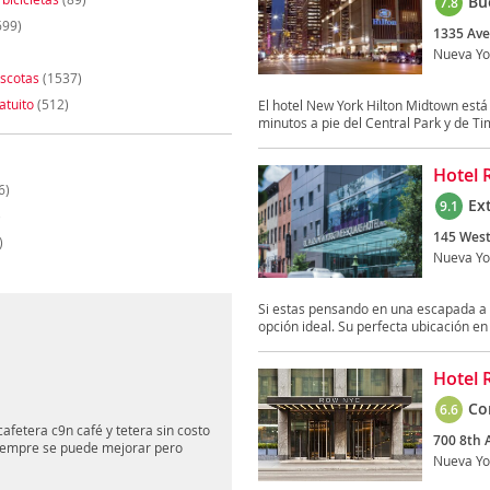
Bu
7.8
699)
1335 Ave
Nueva Yo
scotas
(1537)
atuito
(512)
El hotel New York Hilton Midtown est
minutos a pie del Central Park y de Tim
Hotel 
6)
Ex
9.1
)
145 West
)
Nueva Yo
Si estas pensando en una escapada a 
opción ideal. Su perfecta ubicación en
Hotel 
Co
6.6
afetera c9n café y tetera sin costo
700 8th 
siempre se puede mejorar pero
Nueva Yo