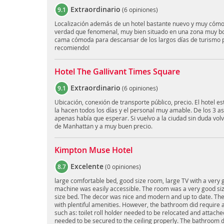
Extraordinario
9.1
(
6 opiniones
)
Localización además de un hotel bastante nuevo y muy cómo
verdad que fenomenal, muy bien situado en una zona muy bon
cama cómoda para descansar de los largos días de turismo po
recomiendo!
Hotel The Gallivant Times Square
Extraordinario
9.1
(
6 opiniones
)
Ubicación, conexión de transporte público, precio. El hotel e
la hacen todos los días y el personal muy amable. De los 3 a
apenas había que esperar. Si vuelvo a la ciudad sin duda volv
de Manhattan y a muy buen precio.
Kimpton Muse Hotel
Excelente
8.7
(
0 opiniones
)
large comfortable bed, good size room, large TV with a very 
machine was easily accessible. The room was a very good siz
size bed. The decor was nice and modern and up to date. Th
with plentiful amenities. However, the bathroom did requir
such as: toilet roll holder needed to be relocated and attache
needed to be secured to the ceiling properly. The bathroom do