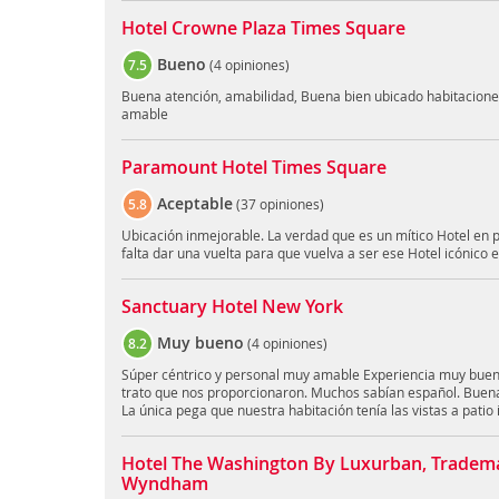
Hotel Crowne Plaza Times Square
Bueno
7.5
(
4 opiniones
)
Buena atención, amabilidad, Buena bien ubicado habitacione
amable
Paramount Hotel Times Square
Aceptable
5.8
(
37 opiniones
)
Ubicación inmejorable. La verdad que es un mítico Hotel en 
falta dar una vuelta para que vuelva a ser ese Hotel icónico 
Sanctuary Hotel New York
Muy bueno
8.2
(
4 opiniones
)
Súper céntrico y personal muy amable Experiencia muy buena,
trato que nos proporcionaron. Muchos sabían español. Buena
La única pega que nuestra habitación tenía las vistas a patio i
Hotel The Washington By Luxurban, Tradema
Wyndham