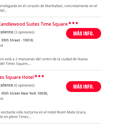
privilegiada en el corazón de Manhattan, concretamente en el
el...
Candlewood Suites Time Square
celente
(3 opiniones)
MÁS INFO.
 39th Street - 10018,
rk
re está a 2 manzanas del centro de la ciudad de Nueva
del Times Square,...
es Square Hotel
celente
(6 opiniones)
MÁS INFO.
 45th Street New York 10036,
rk
u excitante vida nocturna en el Hotel Room Mate Grace,
n en pleno Times...