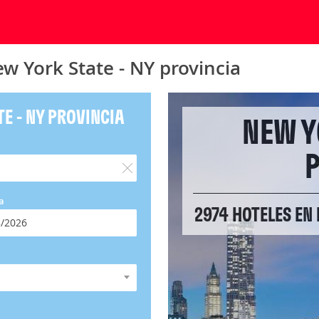
w York State - NY provincia
E - NY PROVINCIA
NEW Y
P
a
2974 HOTELES EN 