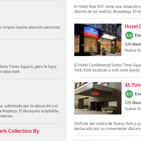
El Hotel Row NYC tiene una situación 
distrito de los teatros, Broadway. El hot
Hotel 
s limpias buena atención personal
Ex
8.6
339 West
Nueva Yo
El Hotel Candlewood Suites Time Squa
pleno Times Square, pero le hace
York. Está localizao a solo unos pasos 
en New York.
45 Tim
Ex
8.5
125 West
 sobretodo por la ubicación y el
Nueva Yo
 limpieza. El desayuno aceptable.
nterior.
Disfruta del centro de Nueva York y s
destacado por su conveniente ubicació
rk Collection By