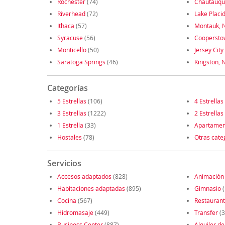
Rochester
(74)
Chautauq
Riverhead
(72)
Lake Placi
Ithaca
(57)
Montauk, 
Syracuse
(56)
Coopersto
Monticello
(50)
Jersey City
Saratoga Springs
(46)
Kingston, 
Categorías
5 Estrellas
(106)
4 Estrellas
3 Estrellas
(1222)
2 Estrellas
1 Estrella
(33)
Apartamen
Hostales
(78)
Otras cate
Servicios
Accesos adaptados
(828)
Animación
Habitaciones adaptadas
(895)
Gimnasio
(
Cocina
(567)
Restauran
Hidromasaje
(449)
Transfer
(3
Business Center
(887)
Alquiler de