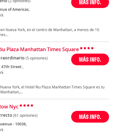
eno
(2 opiniones)
MÁS INFO.
nue of Americas,
rk
á en Nueva York, en el centro de Manhattan, a menos de 10
es...
Riu Plaza Manhattan Times Square
traordinario
(5 opiniones)
MÁS INFO.
 47th Street ,
rk
Nueva York, el Hotel Riu Plaza Manhattan Times Square es tu
 Manhattan,...
Row Nyc
rrecto
(61 opiniones)
MÁS INFO.
Avenue - 10036,
rk