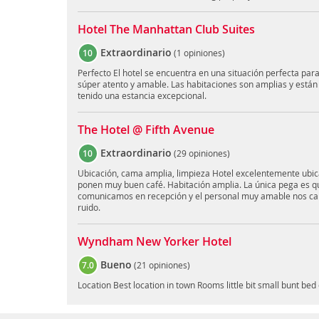
Hotel The Manhattan Club Suites
Extraordinario
10
(
1 opiniones
)
Perfecto El hotel se encuentra en una situación perfecta para 
súper atento y amable. Las habitaciones son amplias y est
tenido una estancia excepcional.
The Hotel @ Fifth Avenue
Extraordinario
10
(
29 opiniones
)
Ubicación, cama amplia, limpieza Hotel excelentemente ubica
ponen muy buen café. Habitación amplia. La única pega es que
comunicamos en recepción y el personal muy amable nos ca
ruido.
Wyndham New Yorker Hotel
Bueno
7.0
(
21 opiniones
)
Location Best location in town Rooms little bit small bunt be