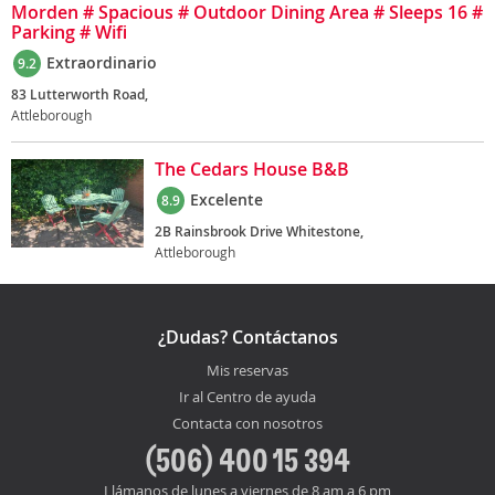
Morden # Spacious # Outdoor Dining Area # Sleeps 16 #
Parking # Wifi
Extraordinario
9.2
83 Lutterworth Road,
Attleborough
The Cedars House B&B
Excelente
8.9
2B Rainsbrook Drive Whitestone,
Attleborough
¿Dudas? Contáctanos
Mis reservas
Ir al Centro de ayuda
Contacta con nosotros
(506) 400 15 394
Llámanos de lunes a viernes de 8 am a 6 pm