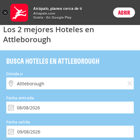
Hoteles
Atrápalo, planes cerca de ti
×
ABRIR
Login
Atrapalo.com
Gratis - En Google Play
Los 2 mejores Hoteles en
Attleborough
BUSCA HOTELES EN ATTLEBOROUGH
Dónde ir
Fecha entrada
Fecha salida