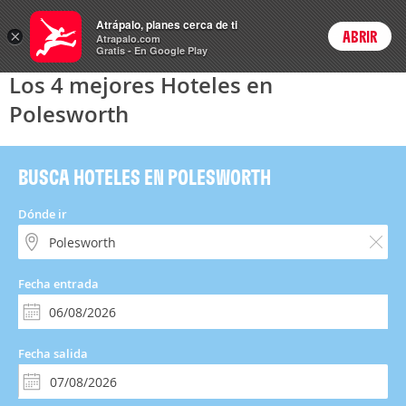
Hoteles
Atrápalo, planes cerca de ti
×
ABRIR
Login
Atrapalo.com
Gratis - En Google Play
Los 4 mejores Hoteles en
Polesworth
BUSCA HOTELES EN POLESWORTH
Dónde ir
Fecha entrada
Fecha salida