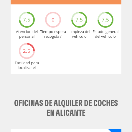
7.5
0
7.5
7.5
Atención del
Tiempo espera
Limpieza del
Estado general
personal
recogida /
vehículo
del vehículo
devolución
2.5
Facilidad para
localizar el
mostrador u
oficina
OFICINAS DE ALQUILER DE COCHES
EN ALICANTE