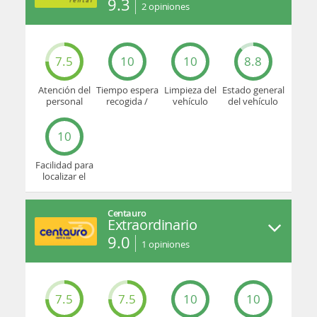
9.3
2
opiniones
7.5
10
10
8.8
Atención del
Tiempo espera
Limpieza del
Estado general
personal
recogida /
vehículo
del vehículo
devolución
10
Facilidad para
localizar el
mostrador u
oficina
Centauro
Extraordinario
9.0
1
opiniones
7.5
7.5
10
10