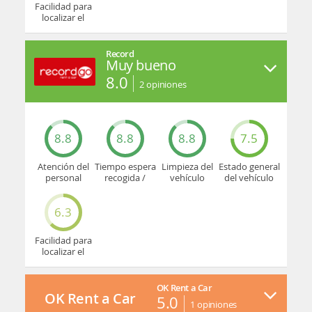
Facilidad para
localizar el
mostrador u
oficina
Record
Muy bueno
8.0
2
opiniones
8.8
8.8
8.8
7.5
Atención del
Tiempo espera
Limpieza del
Estado general
personal
recogida /
vehículo
del vehículo
devolución
6.3
Facilidad para
localizar el
mostrador u
oficina
OK Rent a Car
OK Rent a Car
5.0
1
opiniones