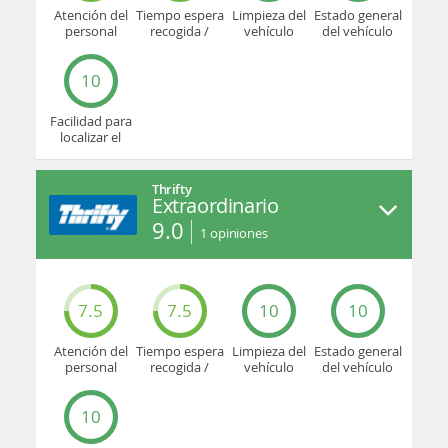
Atención del
Tiempo espera
Limpieza del
Estado general
personal
recogida /
vehículo
del vehículo
devolución
10
Facilidad para
localizar el
mostrador u
oficina
Thrifty
Extraordinario
9.0
1
opiniones
7.5
7.5
10
10
Atención del
Tiempo espera
Limpieza del
Estado general
personal
recogida /
vehículo
del vehículo
devolución
10