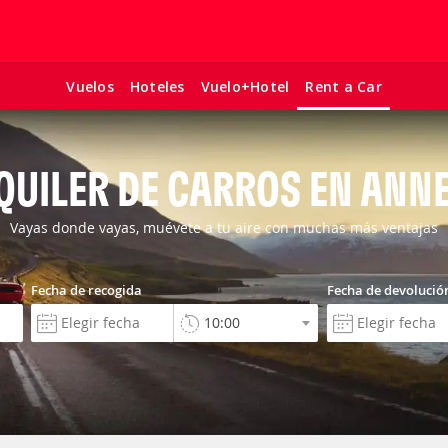
Vuelos
Hoteles
Vuelo+Hotel
Rent a Car
QUILER DE CARROS EN ANN
Vayas donde vayas, muévete a tu aire con muchas más ventajas
Fecha de recogida
Fecha de devolució