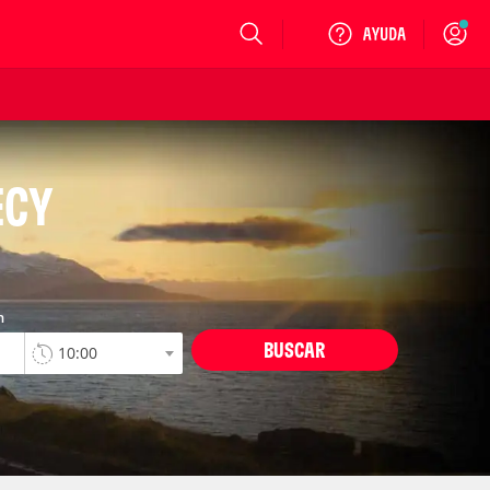
Login
ECY
n
BUSCAR