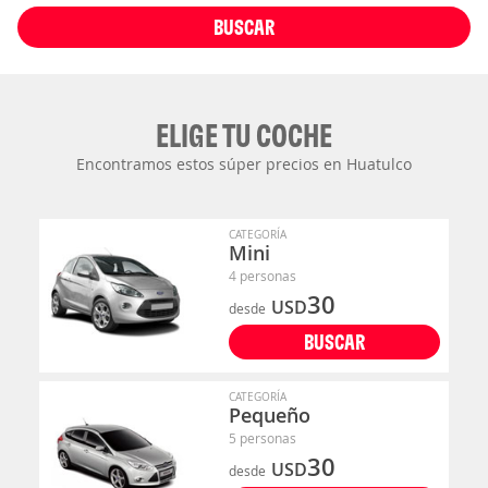
BUSCAR
ELIGE TU COCHE
Encontramos estos súper precios en Huatulco
CATEGORÍA
Mini
4 personas
30
USD
desde
BUSCAR
CATEGORÍA
Pequeño
5 personas
30
USD
desde