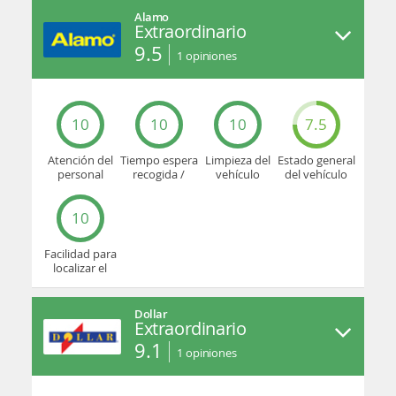
Alamo
Extraordinario
9.5
1
opiniones
10
10
10
7.5
Atención del
Tiempo espera
Limpieza del
Estado general
personal
recogida /
vehículo
del vehículo
devolución
10
Facilidad para
localizar el
mostrador u
oficina
Dollar
Extraordinario
9.1
1
opiniones