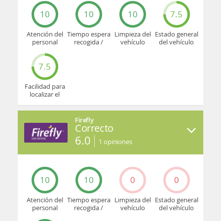
10
10
10
7.5
Atención del
Tiempo espera
Limpieza del
Estado general
personal
recogida /
vehículo
del vehículo
devolución
7.5
Facilidad para
localizar el
mostrador u
oficina
Firefly
Correcto
6.0
1
opiniones
10
10
0
0
Atención del
Tiempo espera
Limpieza del
Estado general
personal
recogida /
vehículo
del vehículo
devolución