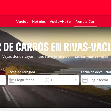
Vuelos
Hoteles
Vuelo+Hotel
Rent a Car
R DE CARROS EN RIVAS-VAC
Vayas donde vayas, muévete a tu aire con muchas más ventajas
Fecha de recogida
Fecha de devolució