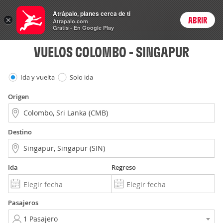
Vuelos
Atrápalo, planes cerca de ti
×
ABRIR
Login
Atrapalo.com
Gratis - En Google Play
VUELOS COLOMBO - SINGAPUR
Ida y vuelta
Solo ida
Origen
Destino
Ida
Regreso
Pasajeros