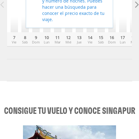
y número de noches. Puedes
hacer una búsqueda para
conocer el precio exacto de tu
viaje.
7
8
9
10
11
12
13
14
15
16
17
18
Vie
Sáb
Dom
Lun
Mar
Mié
Jue
Vie
Sáb
Dom
Lun
Mar
CONSIGUE TU VUELO Y CONOCE SINGAPUR