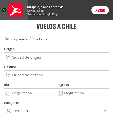
Vuelos
Atrápalo, planes cerca de ti
×
ABRIR
Login
Atrapalo.com
Gratis - En Google Play
VUELOS A CHILE
Ida y vuelta
Solo ida
Origen
Destino
Ida
Regreso
Pasajeros