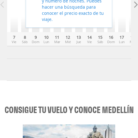
y número de noches. Puedes
hacer una búsqueda para
conocer el precio exacto de tu
viaje.
7
8
9
10
11
12
13
14
15
16
17
18
Vie
Sáb
Dom
Lun
Mar
Mié
Jue
Vie
Sáb
Dom
Lun
Mar
CONSIGUE TU VUELO Y CONOCE MEDELLÍN