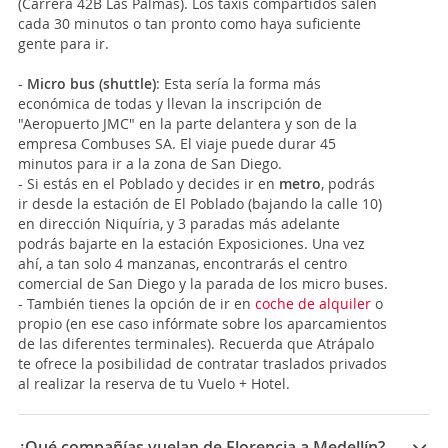
(Carrera 42B Las Palmas). Los taxis compartidos salen
cada 30 minutos o tan pronto como haya suficiente
gente para ir.
-
Micro bus (shuttle)
: Esta sería la forma más
económica de todas y llevan la inscripción de
"Aeropuerto JMC" en la parte delantera y son de la
empresa Combuses SA. El viaje puede durar 45
minutos para ir a la zona de
San Diego.
- Si estás en el Poblado y decides ir en
metro
, podrás
ir desde la estación de El Poblado (bajando la calle 10)
en dirección Niquíria, y 3 paradas más adelante
podrás bajarte en la estación Exposiciones. Una vez
ahí, a tan solo 4 manzanas, encontrarás el centro
comercial de San Diego y la parada de los micro buses.
- También tienes la opción de ir en
coche de alquiler
o
propio (en ese caso infórmate sobre los aparcamientos
de las diferentes terminales). Recuerda que Atrápalo
te ofrece la posibilidad de contratar traslados privados
al realizar la reserva de tu Vuelo + Hotel.
¿Qué compañías vuelan de Florencia a Medellín?