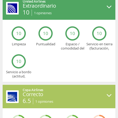
United Airlines
Extraordinario
10
1
opiniones
10
10
10
10
Limpieza
Puntualidad
Espacio /
Servicio en tierra
comodidad del
(facturación,
asiento
embarque...)
10
Servicio a bordo
(actitud,
cuidado...)
Copa Airlines
Correcto
6.5
1
opiniones