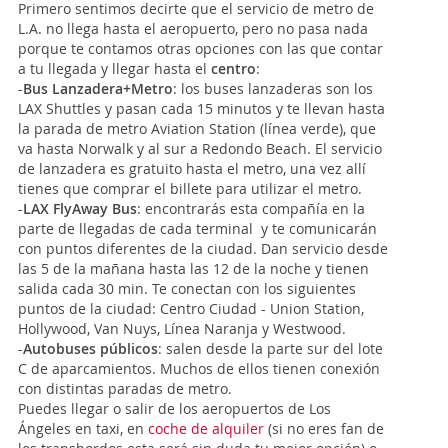
Primero sentimos decirte que el servicio de metro de
L.A. no llega hasta el aeropuerto, pero no pasa nada
porque te contamos otras opciones con las que contar
a tu llegada y llegar hasta el
centro
:
-
Bus Lanzadera+Metro
: los buses lanzaderas son los
LAX Shuttles y pasan cada 15 minutos y te llevan hasta
la parada de metro Aviation Station (línea verde), que
va hasta Norwalk y al sur a Redondo Beach. El servicio
de lanzadera es gratuito hasta el metro, una vez allí
tienes que comprar el billete para utilizar el metro.
-
LAX FlyAway Bus
: encontrarás esta compañía en la
parte de llegadas de cada terminal y te comunicarán
con puntos diferentes de la ciudad. Dan servicio desde
las 5 de la mañana hasta las 12 de la noche y tienen
salida cada 30 min. Te conectan con los siguientes
puntos de la ciudad: Centro Ciudad - Union Station,
Hollywood, Van Nuys, Línea Naranja y Westwood.
-
Autobuses públicos
: salen desde la parte sur del lote
C de aparcamientos. Muchos de ellos tienen conexión
con distintas paradas de metro.
Puedes llegar o salir de los aeropuertos de Los
Ángeles en taxi, en
coche de alquiler
(si no eres fan de