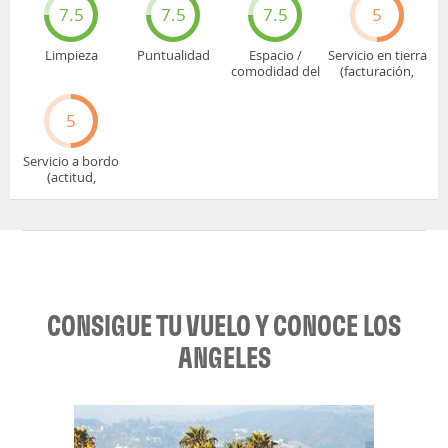
7.5
7.5
7.5
5
Limpieza
Puntualidad
Espacio /
Servicio en tierra
comodidad del
(facturación,
asiento
embarque...)
5
Servicio a bordo
(actitud,
cuidado...)
CONSIGUE TU VUELO Y CONOCE LOS
ANGELES