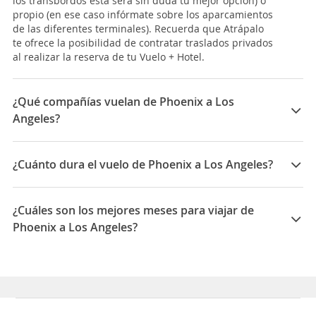
los transbordos esta será sin duda tu mejor opción) o
propio (en ese caso infórmate sobre los aparcamientos
de las diferentes terminales). Recuerda que Atrápalo
te ofrece la posibilidad de contratar traslados privados
al realizar la reserva de tu Vuelo + Hotel.
¿Qué compañías vuelan de Phoenix a Los
Angeles?
Las compañías que vuelan de Phoenix a Los Angeles
son: American Airlines, United Airlines, Delta
¿Cuánto dura el vuelo de Phoenix a Los Angeles?
La duración media para viajar entre Phoenix y Los
Angeles es 01:30
¿Cuáles son los mejores meses para viajar de
Phoenix a Los Angeles?
Los mejores meses para viajar de Phoenix a Los
Angeles son Septiembre, Febrero, Enero