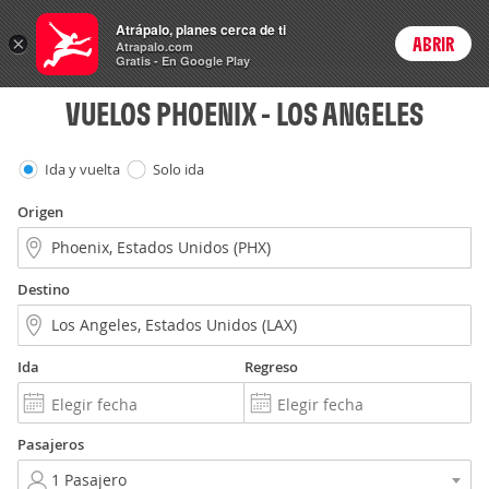
Vuelos
Atrápalo, planes cerca de ti
×
ABRIR
Login
Atrapalo.com
Gratis - En Google Play
VUELOS PHOENIX - LOS ANGELES
Ida y vuelta
Solo ida
Origen
Destino
Ida
Regreso
Pasajeros