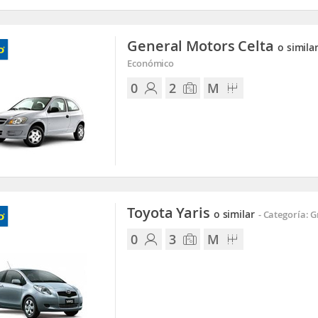
General Motors Celta
o simila
Económico
0
2
M
Toyota Yaris
o similar
-
Categoría: 
0
3
M