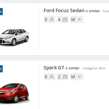
Ford Focus Sedan
o similar
-
Cate
0
4
M
Spark GT
o similar
-
Categoría: Mini
0
2
M