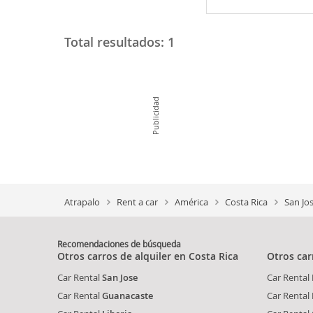
Total resultados:
1
Publicidad
Atrapalo
Rent a car
América
Costa Rica
San Jo
Recomendaciones de búsqueda
Otros carros de alquiler en Costa Rica
Otros car
Car Rental
San Jose
Car Rental
Car Rental
Guanacaste
Car Rental