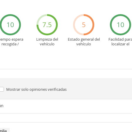
10
7.5
5
10
iempo espera
Limpieza del
Estado general del
Facilidad par
recogida /
vehículo
vehículo
localizar el
devolución
mostrador u ofi
Mostrar solo
opiniones verificadas
ón
milia