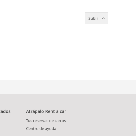
Subir
cados
Atrápalo Rent a car
Tus reservas de carros
Centro de ayuda