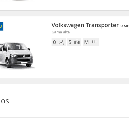
Volkswagen Transporter
o si
Gama alta
0
5
M
ios