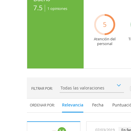
7.5
1
opiniones
5
Atención del
T
personal
FILTRAR POR:
Filtrar por:
Relevancia
Fecha
Puntuaci
ORDENAR POR:
07/03/2019
En fa