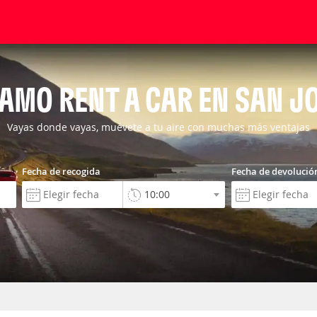
AMO RENT A CAR EN SAN J
Vayas donde vayas, muévete a tu aire con muchas más ventajas
Fecha de recogida
Fecha de devolució