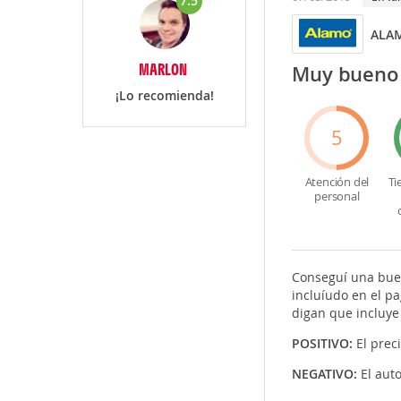
7.5
ALA
MARLON
Muy bueno
¡Lo recomienda!
5
Atención del
Ti
personal
Conseguí una buen
incluíudo en el p
digan que incluye
POSITIVO:
El prec
NEGATIVO:
El aut