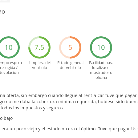
MO
10
7.5
5
10
empo espera
Limpieza del
Estado general
Facilidad para
recogida /
vehículo
del vehículo
localizar el
devolución
mostrador u
oficina
a oferta, sin embargo cuando llegué al rent-a-car tuve que pagar 
ago no me daba la cobertura mínima requerida, hubiese sido bueno
 todos los impuestos y seguros.
io bajo
o era un poco viejo y el estado no era el óptimo. Tuve que pagar 