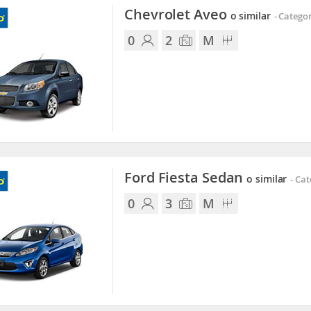
Chevrolet Aveo
o similar
-
Categor
0
2
M
Ford Fiesta Sedan
o similar
-
Cat
0
3
M